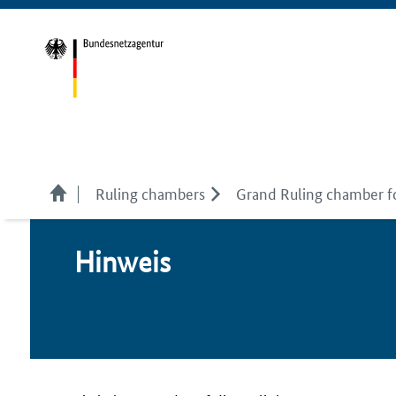
Ruling chambers
Grand Ruling chamber f
Hin­weis