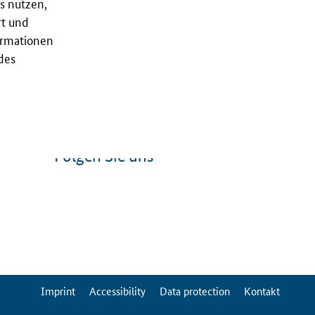
s nutzen,
rt und
ormationen
des
Folgen Sie uns
ServiceMenu
Imprint
Accessibility
Data protection
Kontakt