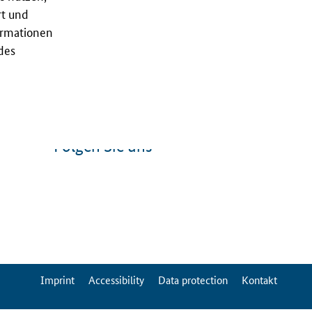
rt und
ormationen
des
Folgen Sie uns
ServiceMenu
Imprint
Accessibility
Data protection
Kontakt