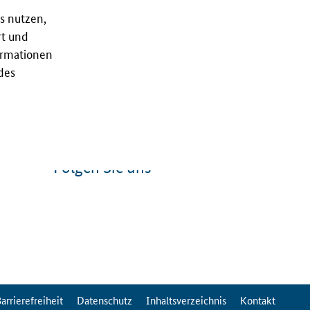
s nutzen,
rt und
ormationen
des
Folgen Sie uns
arrierefreiheit
Datenschutz
Inhaltsverzeichnis
Kontakt