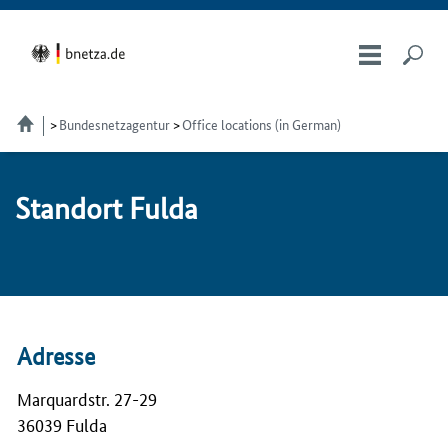
Bundesnetzagentur
Office locations (in German)
Stand­ort Ful­da
Adresse
Marquardstr. 27-29
36039 Fulda