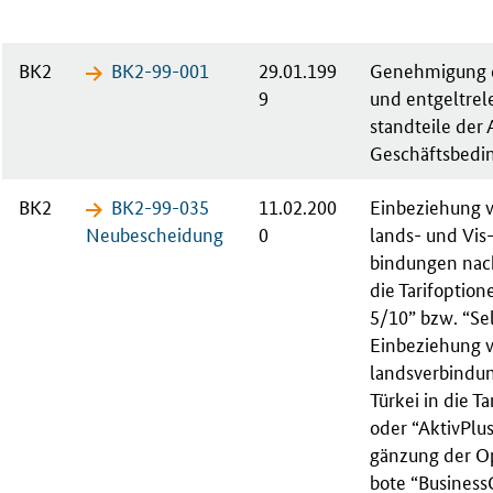
BK2
BK2-99-​001
29.01.199
Ge­neh­mi­gung d
9
und ent­gel­tre­l
stand­tei­le der 
Ge­schäfts­be­di
BK2
BK2-99-​035
11.02.200
Ein­be­zie­hung
Neu­be­schei­dung
0
lands- und
Vis-
bin­dun­gen nac
die Ta­rif­op­tio­
5/10” bzw. “Se­
Ein­be­zie­hung
lands­ver­bin­du
Tür­kei in die Ta­r
oder “Ak­tiv­Plu
gän­zung der Op­
bo­te “
Busi­ness­