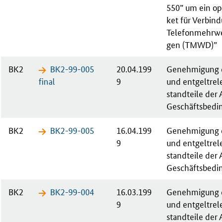
550” um ein op­t
ket für Ver­bin­
Te­le­fon­mehr­we
gen (TMWD)”
BK2
BK2-99-​005
20.04.199
Ge­neh­mi­gung d
fi­nal
9
und ent­gel­tre­l
stand­tei­le der 
Ge­schäfts­be­di
BK2
BK2-99-​005
16.04.199
Ge­neh­mi­gung d
9
und ent­gel­tre­l
stand­tei­le der 
Ge­schäfts­be­di
BK2
BK2-99-​004
16.03.199
Ge­neh­mi­gung d
9
und ent­gel­tre­l
stand­tei­le der 