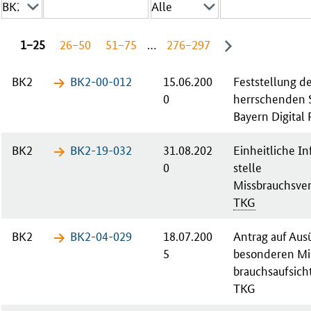
1−25
26−50
51−75
…
276−297
BK2
BK2-00-​012
15.06.200
Fest­stel­lung d
0
herr­schen­den 
Bay­ern Di­gi­ta
BK2
BK2-19-​032
31.08.202
Einheitliche I
0
stelle
Missbrauchs­ve
TKG
BK2
BK2-04-​029
18.07.200
An­trag auf Aus
5
be­son­de­ren Mi
brauchsauf­sich
TKG