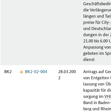
Ge­schäfts­be­di
die Ver­län­ge­r
län­gen und Ta­ri
prei­se für Ci­ty-
und Deutsch­la
dun­gen in der 
21.00 bis 6.00 
An­pas­sung von 
ge­bo­ten im Spr
dienst
BK2
BK2-02-​004
28.03.200
An­trags auf Ge
2
von Ent­gel­ten
las­sung von Üb
ka­pa­zi­tät für
sor­gung im
VH
Band in Ba­den
berg und Rhein