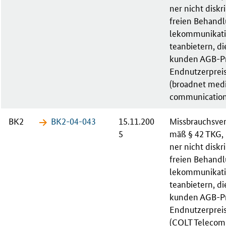
ner nicht dis­kri
frei­en Be­hand­
le­kom­mu­ni­ka­t
tean­bie­tern, d
kun­den AGB-Pr
End­nut­zer­prei
(broad­net me­di
com­mu­ni­ca­ti­
BK2
BK2-04-​043
15.11.200
Missbrauchs­ve
5
mäß § 42 TKG, b
ner nicht dis­kri
frei­en Be­hand­
le­kom­mu­ni­ka­t
tean­bie­tern, d
kun­den AGB-Pr
End­nut­zer­prei
(COLT Te­le­c