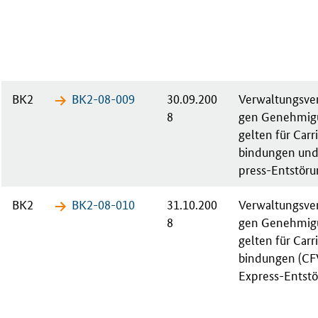
BK2
BK2-08-​009
30.09.200
Ver­wal­tungs­ve
8
gen Ge­neh­mi­
gel­ten für Car­r
bin­dun­gen und
press-Ent­stö­ru
BK2
BK2-08-​010
31.10.200
Ver­wal­tungs­ve
8
gen Ge­neh­mi­
gel­ten für Car­r
bin­dun­gen (CF
Ex­press-Ent­stö