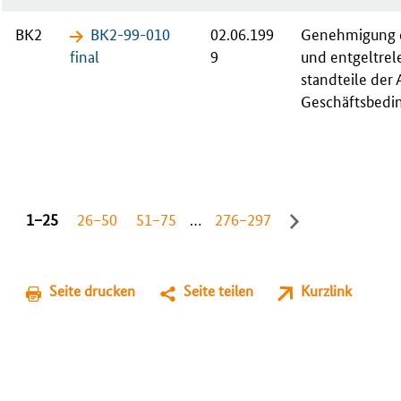
BK2
BK2-99-​010
02.06.199
Ge­neh­mi­gung d
fi­nal
9
und ent­gel­tre­l
stand­tei­le der 
Ge­schäfts­be­di
1−25
26−50
51−75
…
276−297
Seite drucken
Seite teilen
Kurzlink