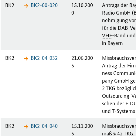
BK2
BK2-00-​020
15.10.200
An­trags der Bay­
0
Ra­dio
GmbH
(B
neh­mi­gung von
für die DAB-Ver
VHF
-Band und
in Bay­ern
BK2
BK2-04-​032
21.06.200
Missbrauchs­ve
5
An­trag der Fir
ness Com­mu­ni­
pa­ny GmbH ge
2 TKG be­züg­li
Out­sour­cing-V
schen der FI­D
und T-Sys­tems
BK2
BK2-04-​040
15.11.200
Missbrauchs­ve
5
mäß § 42 TKG, b