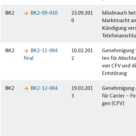
BK2
BK2-09-​010
23.09.201
Miss­brauch be­tr
0
Markt­macht an­l
Kün­di­gung ver­
Te­le­fon­an­schl
BK2
BK2-11-​004
10.02.201
Ge­neh­mi­gung 
fi­nal
2
ten für Ab­schlu
von CFV und di
Ent­stö­rung
BK2
BK2-12-​004
19.03.201
Ge­neh­mi­gung d
3
für Car­ri­er – F
gen (CFV)