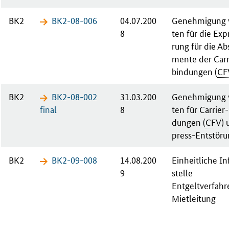
BK2
BK2-08-​006
04.07.200
Ge­neh­mi­gung 
8
ten für die Ex­p
rung für die Ab­
men­te der
Car­r
bin­dun­gen (
CF
BK2
BK2-08-​002
31.03.200
Ge­neh­mi­gung 
fi­nal
8
ten für
Car­ri­er
-
dun­gen (
CFV
) 
press-Ent­stö­ru
BK2
BK2-09-​008
14.08.200
Einheitliche I
9
stelle
Ent­gelt­ver­fah­
Miet­lei­tung