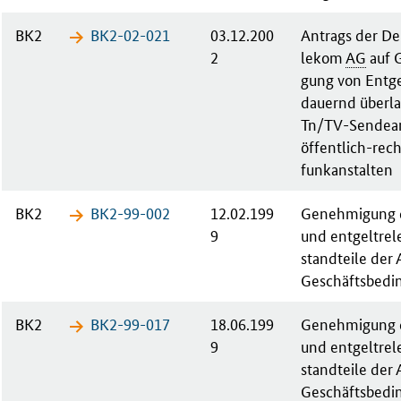
BK2
BK2-02-​021
03.12.200
An­trags der De
2
le­kom
AG
auf G
gung von Ent­ge
dau­ernd über­la
Tn/TV-Sen­de­an
öf­fent­lich-re
funk­an­stal­ten
BK2
BK2-99-​002
12.02.199
Ge­neh­mi­gung d
9
und ent­gel­tre­l
stand­tei­le der 
Ge­schäfts­be­di
BK2
BK2-99-​017
18.06.199
Ge­neh­mi­gung d
9
und ent­gel­tre­l
stand­tei­le der 
Ge­schäfts­be­di