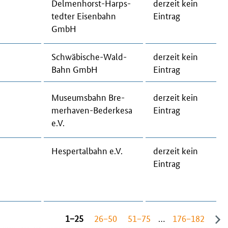
Del­men­horst-Harps­
der­zeit kein
ted­ter Eisenbahn
Ein­trag
GmbH
Schwä­bi­sche-Wald-
der­zeit kein
Bahn GmbH
Ein­trag
Mu­se­ums­bahn Bre­
der­zeit kein
mer­ha­ven-Be­der­ke­sa
Ein­trag
e.V.
Hes­per­tal­bahn e.V.
der­zeit kein
Ein­trag
1−25
26−50
51−75
…
176−182