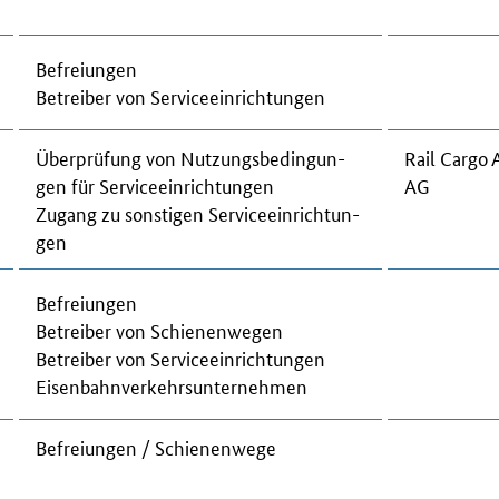
Be­frei­un­gen
Be­trei­ber von
Ser­vice
ein­rich­tun­gen
Über­prü­fung von Nut­zungs­be­din­gun­
Rail Car­go A
gen für Ser­vice­ein­rich­tun­gen
AG
Zu­gang zu sons­ti­gen Ser­vice­ein­rich­tun­
gen
Be­frei­un­gen
Be­trei­ber von Schie­nen­we­gen
Be­trei­ber von
Ser­vice
ein­rich­tun­gen
Ei­sen­bahn­ver­kehrs­un­ter­neh­men
Be­frei­un­gen / Schie­nen­we­ge