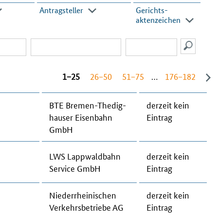
Antragsteller
Gerichts­
aktenzeichen
1−25
26−50
51−75
…
176−182
BTE Bre­men-The­dig­
der­zeit kein
hau­ser Eisenbahn
Ein­trag
GmbH
LWS Lapp­wald­bahn
der­zeit kein
Ser­vice GmbH
Ein­trag
Nie­der­rhei­ni­schen
der­zeit kein
Ver­kehrs­be­trie­be AG
Ein­trag