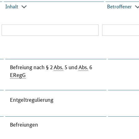
Inhalt
Betroffener
Be­frei­ung nach § 2
Abs.
5 und
Abs.
6
ER­egG
Ent­gelt­re­gu­lie­rung
Be­frei­un­gen