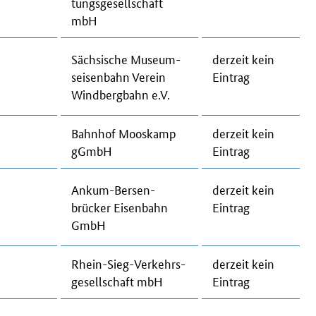
tungs­ge­sell­schaft
mbH
Säch­si­sche Mu­se­um­
der­zeit kein
sei­sen­bahn Ver­ein
Ein­trag
Wind­berg­bahn e.V.
Bahn­hof Moo­s­kamp
der­zeit kein
gGmbH
Ein­trag
An­kum-Ber­sen­
der­zeit kein
brücker Eisenbahn
Ein­trag
GmbH
Rhein-Sieg-Ver­kehrs­
der­zeit kein
ge­sell­schaft mbH
Ein­trag