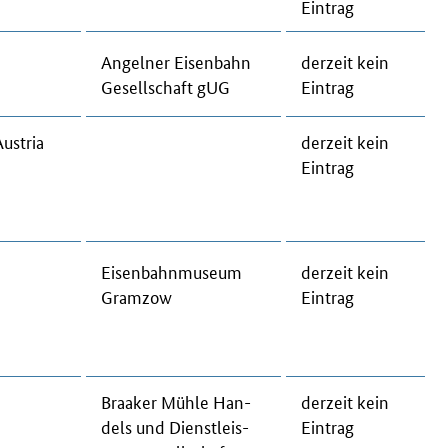
Ein­trag
An­gel­ner Eisenbahn
der­zeit kein
Ge­sell­schaft gUG
Ein­trag
us­tria
der­zeit kein
Ein­trag
Ei­sen­bahn­mu­se­um
der­zeit kein
Gram­zow
Ein­trag
Braa­ker Müh­le Han­
der­zeit kein
dels und Dienst­leis­
Ein­trag