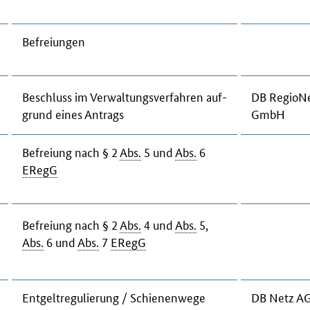
Be­frei­un­gen
Be­schluss im Ver­wal­tungs­ver­fah­ren auf­
DB Re­gio­N
grund ei­nes An­trags
GmbH
Be­frei­ung nach § 2
Abs.
5 und
Abs.
6
ER­egG
Be­frei­ung nach § 2
Abs.
4 und
Abs.
5,
Abs.
6 und
Abs.
7
ER­egG
Ent­gelt­re­gu­lie­rung / Schie­nen­we­ge
DB Netz A