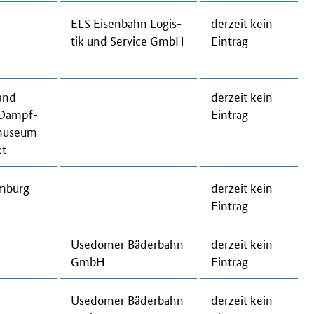
ELS Eisenbahn Lo­gis­
der­zeit kein
tik und Ser­vice GmbH
Ein­trag
and
der­zeit kein
 Dampf­
Ein­trag
­mu­se­um
kt
­burg
der­zeit kein
Ein­trag
Use­do­mer Bä­der­bahn
der­zeit kein
GmbH
Ein­trag
Use­do­mer Bä­der­bahn
der­zeit kein