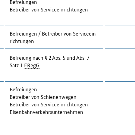
Be­frei­un­gen
Be­trei­ber von
Ser­vice
ein­rich­tun­gen
Be­frei­un­gen / Be­trei­ber von
Ser­vice
ein­
rich­tun­gen
Be­frei­ung nach § 2
Abs.
5 und
Abs.
7
Satz 1
ER­egG
Be­frei­un­gen
Be­trei­ber von Schie­nen­we­gen
Be­trei­ber von
Ser­vice
ein­rich­tun­gen
Ei­sen­bahn­ver­kehrs­un­ter­neh­men