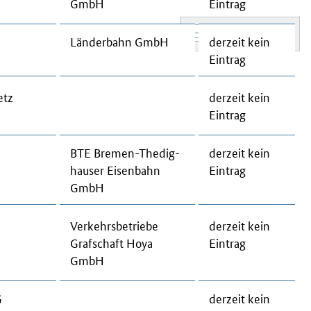
GmbH
Ein­trag
Län­der­bahn GmbH
der­zeit kein
Ein­trag
etz
der­zeit kein
Ein­trag
BTE Bre­men-The­dig­
der­zeit kein
hau­ser Eisenbahn
Ein­trag
GmbH
Ver­kehrs­be­trie­be
der­zeit kein
Graf­schaft Ho­ya
Ein­trag
GmbH
G
der­zeit kein