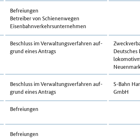
Be­frei­un­gen
Be­trei­ber von Schie­nen­we­gen
Ei­sen­bahn­ver­kehrs­un­ter­neh­men
Be­schluss im Ver­wal­tungs­ver­fah­ren auf­
Zweck­ver­b
grund ei­nes An­trags
Deut­sches
lo­ko­mo­tiv
Neu­en­mar
Be­schluss im Ver­wal­tungs­ver­fah­ren auf­
S-Bahn Ham
grund ei­nes An­trags
GmbH
Be­frei­un­gen
Be­frei­un­gen