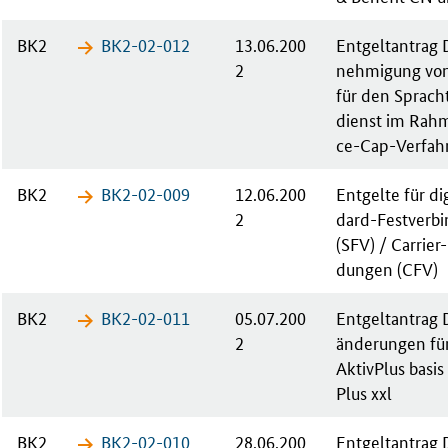
BK2
BK2-02-​012
13.06.200
Ent­gelt­an­tra
2
neh­mi­gung von
für den Sprach­t
dienst im Rah­
ce-Cap-Ver­fah­
BK2
BK2-02-​009
12.06.200
Ent­gel­te für di­
2
dard-Fest­ver­bi
(SFV) / Car­ri­er
dun­gen (CFV)
BK2
BK2-02-​011
05.07.200
Ent­gelt­an­trag 
2
än­de­run­gen für
Ak­tiv­Plus ba­si
Plus xxl
BK2
BK2-02-​010
28.06.200
Ent­gelt­an­trag