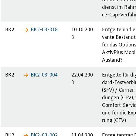
dienst im Rah­
ce-Cap-Ver­fah­
BK2
BK2-03-​018
10.10.200
Ent­gel­te und en
3
van­te Be­stand­
für das Op­ti­ons
Ak­tiv­Plus Mo­b
Aus­land?
BK2
BK2-03-​004
22.04.200
Ent­gel­te für di­
3
dard-Fest­ver­bi
(SFV) / Car­ri­er
dun­gen (CFV), 
Com­fort-Ser­vi
und für die Ex­
rung (CFV)
BK2
BK2-03-​002
11.04.200
Ent­gelt­an­trag