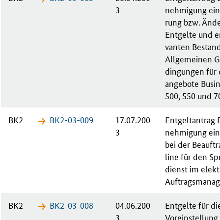
3
neh­mi­gung ei­n
rung bzw. Än­de
Ent­gel­te und en
van­ten Be­stand­
All­ge­mei­nen G
din­gun­gen für 
an­ge­bo­te Busi­
500, 550 und 7
BK2
BK2-03-​009
17.07.200
Ent­gelt­an­tra
3
neh­mi­gung ei­n
bei der Be­auf­t
line für den Spr
dienst im elek­t
Auf­trags­ma­na­
BK2
BK2-03-​008
04.06.200
Ent­gel­te für di
3
Vor­ein­stel­lung