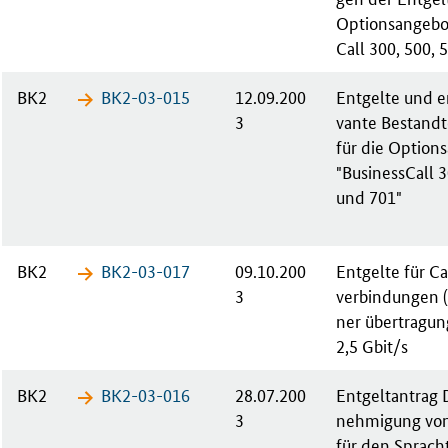
Op­ti­ons­an­ge­b
Call 300, 500, 
BK2
BK2-03-​015
12.09.200
Ent­gel­te und en
3
van­te Be­stand­
für die Op­ti­ons­
"Busi­ness­Call 
und 701"
BK2
BK2-03-​017
09.10.200
Ent­gel­te für Ca
3
ver­bin­dun­gen 
ner über­tra­gun
2,5 Gbit/s
BK2
BK2-03-​016
28.07.200
Ent­gelt­an­tra
3
neh­mi­gung von
für den Sprach­t