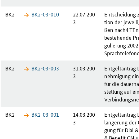
BK2
BK2-03-​010
22.07.200
Ent­schei­dung z
3
ti­on der je­wei­
ßen nach4 TEnt
be­ste­hen­de P
gu­lie­rung 200
Sprach­te­le­fon­
BK2
BK2-03-​003
31.03.200
Ent­gelt­an­tra
3
neh­mi­gung ei­n
für die dau­er­ha
stel­lung auf ei
Ver­bin­dungs­net
BK2
BK2-03-​001
14.03.200
Ent­gelt­an­trag
3
län­ge­rung der
gung für Di­al & B
& Be­ne­fit CN 