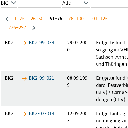
1−25
26−50
51−75
76−100
101−125
…
276−297
BK2
BK2-99-​034
29.02.200
Ent­gel­te für 
0
sor­gung im VH
Sach­sen-An­hal
und Thü­rin­gen
BK2
BK2-99-​021
08.09.199
Ent­gel­te für di­
9
dard-Fest­ver­bi
(SFV) / Car­ri­er
dun­gen (CFV)
BK2
BK2-03-​014
12.09.200
Ent­gelt­an­tra
3
neh­mi­gung vo­n
gen der Ent­gel­