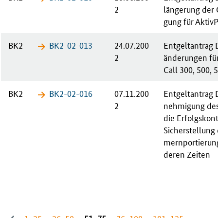
2
län­ge­rung der
gung für Ak­tiv­
BK2
BK2-02-​013
24.07.200
Ent­gelt­an­trag 
2
än­de­run­gen fü
Call 300, 500, 
BK2
BK2-02-​016
07.11.200
Ent­gelt­an­tra
2
neh­mi­gung des
die Er­folgs­kon­
Sicherstellung
mern­por­tie­run
de­ren Zei­ten
1−25
26−50
51−75
76−100
101−125
…