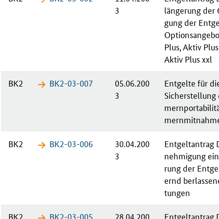
3
län­ge­rung der
gung der Ent­gel
Op­ti­ons­an­ge­bo
Plus, Ak­tiv Plus
Ak­tiv Plus xxl
BK2
BK2-03-​007
05.06.200
Ent­gel­te für di
3
Sicherstellung
mern­por­ta­bi­li
mern­mit­nah­m
BK2
BK2-03-​006
30.04.200
Ent­gelt­an­tra
3
neh­mi­gung ei­n
rung der Ent­gel
ernd ber­las­se
tun­gen
BK2
BK2-03-​005
28.04.200
Ent­gelt­an­tra