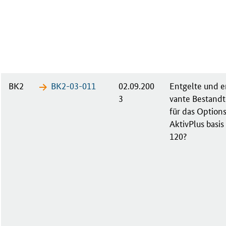
BK2
BK2-03-​011
02.09.200
Ent­gel­te und en
3
van­te Be­stand­
für das Op­ti­ons
Ak­tiv­Plus ba­sis
120?