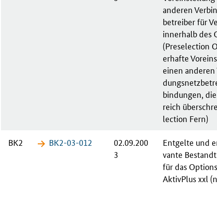
an­de­ren Ver­bi
be­trei­ber für V
in­ner­halb des 
(Pre­se­lec­ti­on
er­haf­te Vor­ein­
ei­nen an­de­ren
dungs­netz­be­tr
bin­dun­gen, di
reich über­schre
lec­ti­on Fern)
BK2
BK2-03-​012
02.09.200
Ent­gel­te und en
3
van­te Be­stand­
für das Op­ti­ons
Ak­tiv­Plus xxl (