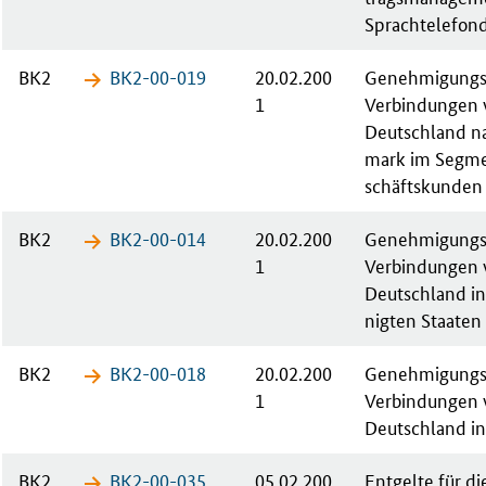
Sprach­te­le­fon­
BK2
BK2-00-​019
20.02.200
Ge­neh­mi­gungs­
1
Ver­bin­dun­gen
Deutsch­land n
mark im Seg­m
schäfts­kun­den
BK2
BK2-00-​014
20.02.200
Ge­neh­mi­gungs­
1
Ver­bin­dun­gen
Deutsch­land in 
nig­ten Staa­ten
BK2
BK2-00-​018
20.02.200
Ge­neh­mi­gungs­
1
Ver­bin­dun­gen
Deutsch­land in 
BK2
BK2-00-​035
05.02.200
Ent­gel­te für di