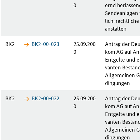
0
ernd ber­las­se­
Sen­de­an­la­gen 
lich-rechtliche
an­stal­ten
BK2
BK2-00-​023
25.09.200
An­trag der Deu
0
kom AG auf Än­
Ent­gel­te und en
van­ten Be­stand­
All­ge­mei­nen G
din­gun­gen
BK2
BK2-00-​022
25.09.200
An­trag der Deu
0
kom AG auf Än­
Ent­gel­te und en
van­ten Be­stand­
All­ge­mei­nen G
din­gun­gen