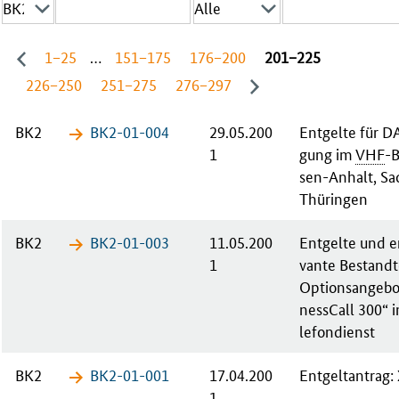
1−25
…
151−175
176−200
201−225
226−250
251−275
276−297
BK2
BK2-01-​004
29.05.200
Ent­gel­te für D
1
gung im
VHF
-B
sen-An­halt, Sa
Thü­rin­gen
BK2
BK2-01-​003
11.05.200
Ent­gel­te und en
1
van­te Be­stand­t
Op­ti­ons­an­ge­b
ness­Call
300“ i
le­fon­dienst
BK2
BK2-01-​001
17.04.200
Ent­gelt­an­trag
1