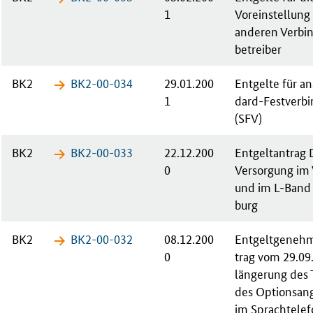
1
Vor­ein­stel­lung
an­de­ren Ver­bi
be­trei­ber
BK2
BK2-00-​034
29.01.200
Ent­gel­te für an
1
dard-Fest­ver­bi
(SFV)
BK2
BK2-00-​033
22.12.200
Ent­gelt­an­tra
0
Ver­sor­gung i
und im L-Band 
burg
BK2
BK2-00-​032
08.12.200
Ent­gelt­ge­neh­
0
trag vom 29.09
län­ge­rung des T
des Op­ti­ons­an
im Sprach­te­le­