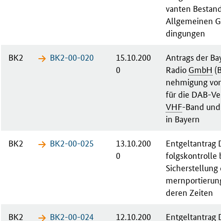
van­ten Be­stand­
All­ge­mei­nen G
din­gun­gen
BK2
BK2-00-​020
15.10.200
An­trags der Bay­
0
Ra­dio
GmbH
(B
neh­mi­gung von
für die DAB-Ver
VHF
-Band und
in Bay­ern
BK2
BK2-00-​025
13.10.200
Ent­gelt­an­trag
0
folgs­kon­trol­le 
Sicherstellung
mern­por­tie­run
de­ren Zei­ten
BK2
BK2-00-​024
12.10.200
Ent­gelt­an­tra