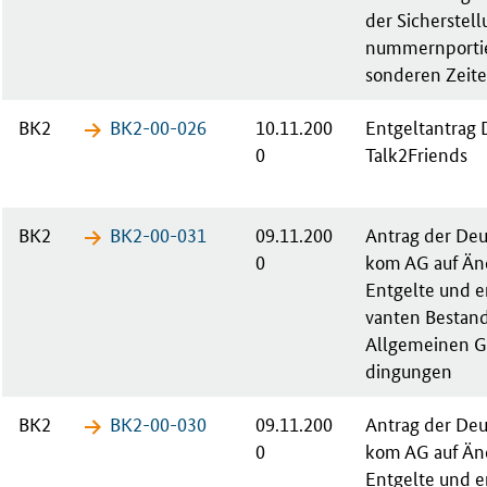
der Sicherstell
num­mern­por­ti
son­de­ren Zei­t
BK2
BK2-00-​026
10.11.200
Ent­gelt­an­trag
0
Talk2Fri­ends
BK2
BK2-00-​031
09.11.200
An­trag der Deu
0
kom AG auf Än­
Ent­gel­te und en
van­ten Be­stand­
All­ge­mei­nen G
din­gun­gen
BK2
BK2-00-​030
09.11.200
An­trag der Deu
0
kom AG auf Än­
Ent­gel­te und en