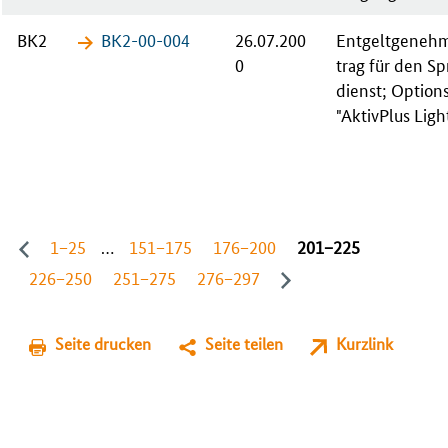
BK2
BK2-00-​004
26.07.200
Ent­gelt­ge­neh­
0
trag für den Spr
dienst; Op­ti­ons
"Ak­tiv­Plus Ligh
1−25
…
151−175
176−200
201−225
226−250
251−275
276−297
Seite drucken
Seite teilen
Kurzlink