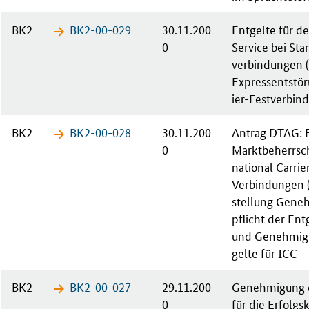
BK2
BK2-00-​029
30.11.200
Ent­gel­te für d
0
Ser­vice bei Sta
ver­bin­dun­gen
Ex­press­ent­stö­
i­er-Fest­ver­bin
BK2
BK2-00-​028
30.11.200
An­trag DTAG: F
0
Markt­be­herr­sc
na­tio­nal Car­ri
Ver­bin­dun­gen 
stel­lung Ge­ne
pflicht der Ent­
und Ge­neh­mi­
gel­te für ICC
BK2
BK2-00-​027
29.11.200
Ge­neh­mi­gung 
0
für die Er­folgs­k