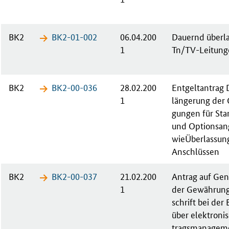
BK2
BK2-01-​002
06.04.200
Dau­ernd über­la
1
Tn/TV-Lei­tun­
BK2
BK2-00-​036
28.02.200
Ent­gelt­an­trag
1
län­ge­rung der
gun­gen für Stan­
und Op­ti­ons­an­
wie­Über­las­su
An­schlüs­sen
BK2
BK2-00-​037
21.02.200
An­trag auf Ge­
1
der Ge­wäh­rung
schrift bei der 
über elek­tro­ni
trags­ma­na­ge­