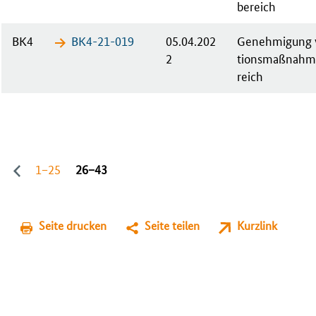
bereich
BK4
BK4-21-​019
05.04.202
Ge­neh­mi­gung v
2
ti­ons­maß­nah­
reich
1−25
26−43
Seite drucken
Seite teilen
Kurzlink