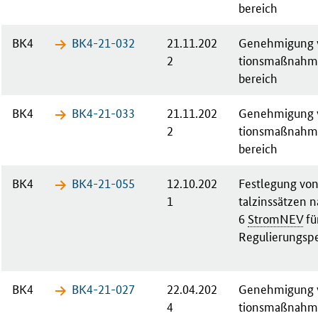
bereich
BK4
BK4-21-​032
21.11.202
Ge­neh­mi­gung v
2
ti­ons­maß­nah­
bereich
BK4
BK4-21-​033
21.11.202
Ge­neh­mi­gung v
2
ti­ons­maß­nah­
bereich
BK4
BK4-21-​055
12.10.202
Fest­le­gung von 
1
tal­zins­sät­zen
6
Strom­NEV
für
Re­gu­lie­rungs­pe
BK4
BK4-21-​027
22.04.202
Ge­neh­mi­gung v
4
ti­ons­maß­nah­