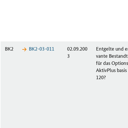
BK2
BK2-03-​011
02.09.200
Ent­gel­te und en
3
van­te Be­stand­
für das Op­ti­ons
Ak­tiv­Plus ba­sis
120?