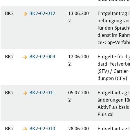
BK2
BK2-02-​012
13.06.200
Ent­gelt­an­tra
2
neh­mi­gung von
für den Sprach­t
dienst im Rah­
ce-Cap-Ver­fah­
BK2
BK2-02-​009
12.06.200
Ent­gel­te für di­
2
dard-Fest­ver­bi
(SFV) / Car­ri­er
dun­gen (CFV)
BK2
BK2-02-​011
05.07.200
Ent­gelt­an­trag 
2
än­de­run­gen für
Ak­tiv­Plus ba­si
Plus xxl
BK2
BK2-02-​010
28.06.200
Ent­gelt­an­trag