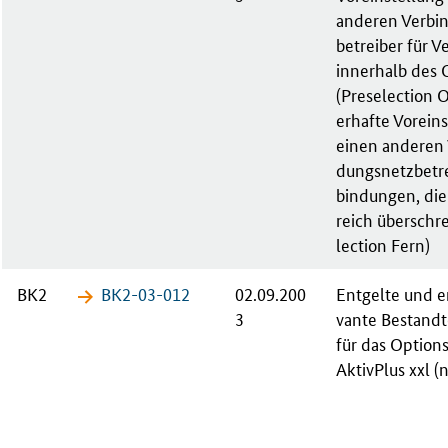
an­de­ren Ver­bi
be­trei­ber für V
in­ner­halb des 
(Pre­se­lec­ti­on
er­haf­te Vor­ein­
ei­nen an­de­ren
dungs­netz­be­tr
bin­dun­gen, di
reich über­schre
lec­ti­on Fern)
BK2
BK2-03-​012
02.09.200
Ent­gel­te und en
3
van­te Be­stand­
für das Op­ti­ons
Ak­tiv­Plus xxl (