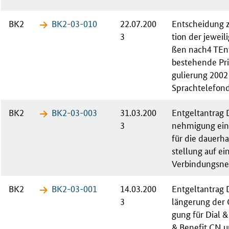
BK2
BK2-03-​010
22.07.200
Ent­schei­dung z
3
ti­on der je­wei­
ßen nach4 TEnt
be­ste­hen­de P
gu­lie­rung 200
Sprach­te­le­fon­
BK2
BK2-03-​003
31.03.200
Ent­gelt­an­tra
3
neh­mi­gung ei­n
für die dau­er­ha
stel­lung auf ei
Ver­bin­dungs­net
BK2
BK2-03-​001
14.03.200
Ent­gelt­an­trag
3
län­ge­rung der
gung für Di­al & B
& Be­ne­fit CN 