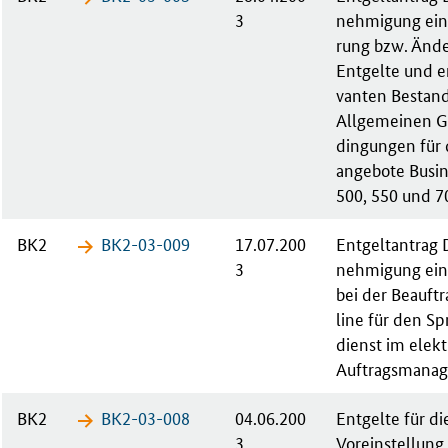
3
neh­mi­gung ei­n
rung bzw. Än­de
Ent­gel­te und en
van­ten Be­stand­
All­ge­mei­nen G
din­gun­gen für 
an­ge­bo­te Busi­
500, 550 und 7
BK2
BK2-03-​009
17.07.200
Ent­gelt­an­tra
3
neh­mi­gung ei­n
bei der Be­auf­t
line für den Spr
dienst im elek­t
Auf­trags­ma­na­
BK2
BK2-03-​008
04.06.200
Ent­gel­te für di
3
Vor­ein­stel­lung