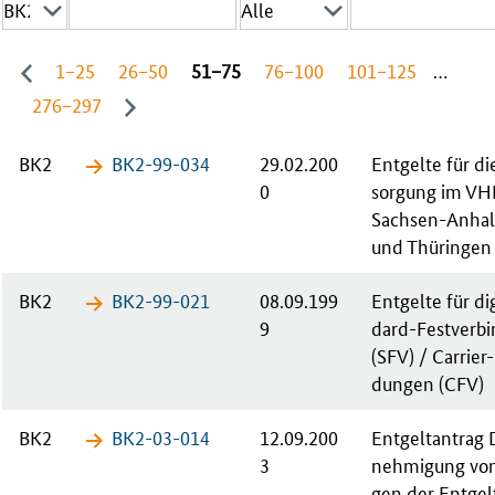
1−25
26−50
51−75
76−100
101−125
…
276−297
BK2
BK2-99-​034
29.02.200
Ent­gel­te für 
0
sor­gung im VH
Sach­sen-An­hal
und Thü­rin­gen
BK2
BK2-99-​021
08.09.199
Ent­gel­te für di­
9
dard-Fest­ver­bi
(SFV) / Car­ri­er
dun­gen (CFV)
BK2
BK2-03-​014
12.09.200
Ent­gelt­an­tra
3
neh­mi­gung vo­n
gen der Ent­gel­