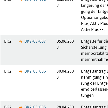
3
län­ge­rung der
gung der Ent­gel
Op­ti­ons­an­ge­bo
Plus, Ak­tiv Plus
Ak­tiv Plus xxl
BK2
BK2-03-​007
05.06.200
Ent­gel­te für di
3
Sicherstellung
mern­por­ta­bi­li
mern­mit­nah­m
BK2
BK2-03-​006
30.04.200
Ent­gelt­an­tra
3
neh­mi­gung ei­n
rung der Ent­gel
ernd ber­las­se
tun­gen
BK2
BK2-03-​005
28.04.200
Ent­gelt­an­tra