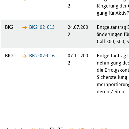
2
län­ge­rung der
gung für Ak­tiv­
BK2
BK2-02-​013
24.07.200
Ent­gelt­an­trag 
2
än­de­run­gen fü
Call 300, 500, 
BK2
BK2-02-​016
07.11.200
Ent­gelt­an­tra
2
neh­mi­gung des
die Er­folgs­kon­
Sicherstellung
mern­por­tie­run
de­ren Zei­ten
1−25
26−50
51−75
76−100
101−125
…