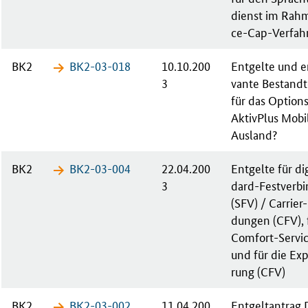
dienst im Rah­
ce-Cap-Ver­fah­
BK2
BK2-03-​018
10.10.200
Ent­gel­te und en
3
van­te Be­stand­
für das Op­ti­ons
Ak­tiv­Plus Mo­b
Aus­land?
BK2
BK2-03-​004
22.04.200
Ent­gel­te für di­
3
dard-Fest­ver­bi
(SFV) / Car­ri­er
dun­gen (CFV), 
Com­fort-Ser­vi
und für die Ex­
rung (CFV)
BK2
BK2-03-​002
11.04.200
Ent­gelt­an­trag