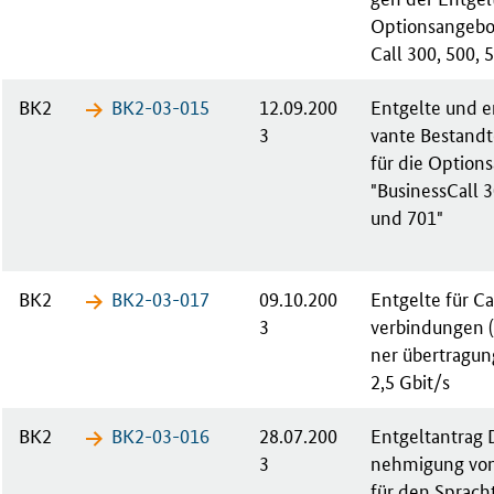
Op­ti­ons­an­ge­b
Call 300, 500, 
BK2
BK2-03-​015
12.09.200
Ent­gel­te und en
3
van­te Be­stand­
für die Op­ti­ons­
"Busi­ness­Call 
und 701"
BK2
BK2-03-​017
09.10.200
Ent­gel­te für Ca
3
ver­bin­dun­gen 
ner über­tra­gun
2,5 Gbit/s
BK2
BK2-03-​016
28.07.200
Ent­gelt­an­tra
3
neh­mi­gung von
für den Sprach­t