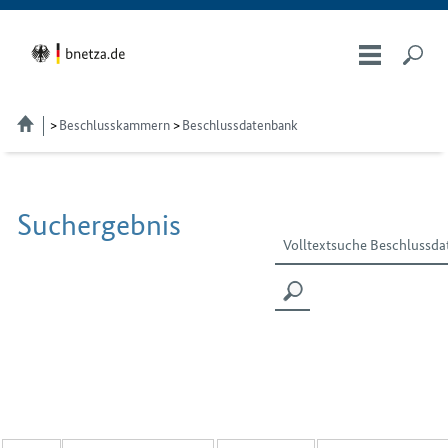
Beschlusskammern
Beschlussdatenbank
Suchergebnis