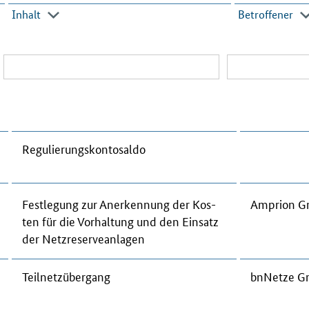
Inhalt
Betroffener
Re­gu­lie­rungs­kon­to­sal­do
Fest­le­gung zur Anerkennung der Kos­
Am­pri­on 
ten für die Vor­hal­tung und den Ein­satz
der Netz­re­ser­ve­an­la­gen
Teil­netz­über­gang
bn­Net­ze 