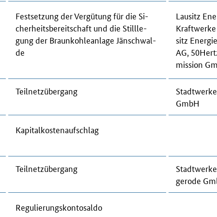
Fest­set­zung der Ver­gü­tung für die Si­
Lau­sitz Ene
cher­heits­be­reit­schaft und die Still­le­
Kraft­wer­k
gung der Braun­koh­le­an­la­ge Jänschwal­
sitz Ener­gi
de
AG, 50Hert
mis­si­on 
Teil­netz­über­gang
Stadt­wer­ke
GmbH
Ka­pi­tal­kos­ten­auf­schlag
Teil­netz­über­gang
Stadt­wer­ke
ge­ro­de G
Re­gu­lie­rungs­kon­to­sal­do