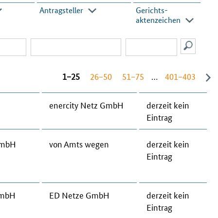
Antragsteller
Gerichts­
aktenzeichen
1−25
26−50
51−75
…
401−403
ener­ci­ty Netz GmbH
der­zeit kein
Ein­trag
GmbH
von Amts we­gen
der­zeit kein
Ein­trag
GmbH
ED Net­ze GmbH
der­zeit kein
Ein­trag