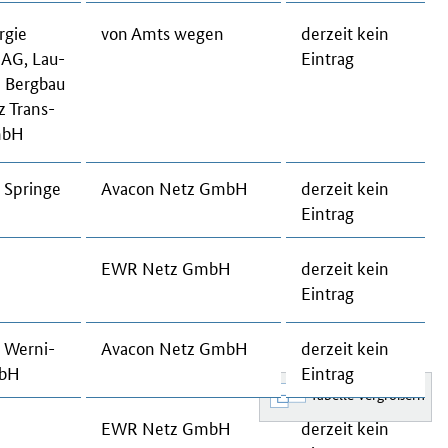
r­gie
von Amts we­gen
der­zeit kein
e AG, Lau­
Ein­trag
e Berg­bau
z Trans­
GmbH
 Sprin­ge
Ava­con Netz GmbH
der­zeit kein
Ein­trag
EWR Netz GmbH
der­zeit kein
Ein­trag
 Wer­ni­
Ava­con Netz GmbH
der­zeit kein
mbH
Ein­trag
EWR Netz GmbH
der­zeit kein