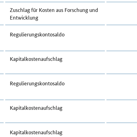
Zu­schlag für Kos­ten aus For­schung und
Ent­wick­lung
Re­gu­lie­rungs­kon­to­sal­do
Ka­pi­tal­kos­ten­auf­schlag
Re­gu­lie­rungs­kon­to­sal­do
Ka­pi­tal­kos­ten­auf­schlag
Ka­pi­tal­kos­ten­auf­schlag