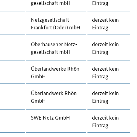
ge­sell­schaft mbH
Ein­trag
Netz­ge­sell­schaft
der­zeit kein
Frank­furt (Oder) mbH
Ein­trag
Ober­hau­se­ner Netz­
der­zeit kein
ge­sell­schaft mbH
Ein­trag
Über­land­wer­ke Rhön
der­zeit kein
GmbH
Ein­trag
Über­land­werk Rhön
der­zeit kein
GmbH
Ein­trag
SWE Netz GmbH
der­zeit kein
Ein­trag