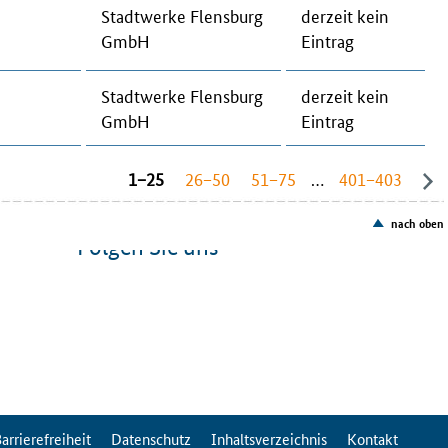
Stadt­wer­ke Flens­burg
der­zeit kein
GmbH
Ein­trag
Stadt­wer­ke Flens­burg
der­zeit kein
GmbH
Ein­trag
1−25
26−50
51−75
…
401−403
nach oben
Folgen Sie uns
arrierefreiheit
Datenschutz
Inhaltsverzeichnis
Kontakt