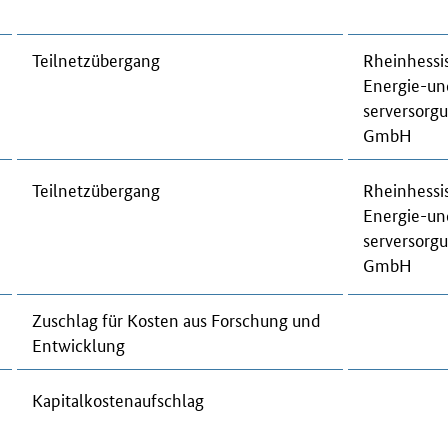
Teil­netz­über­gang
Rhein­hes­si
Ener­gie-u
ser­ver­sor­
GmbH
Teil­netz­über­gang
Rhein­hes­si
Ener­gie-u
ser­ver­sor­
GmbH
Zu­schlag für Kos­ten aus For­schung und
Ent­wick­lung
Ka­pi­tal­kos­ten­auf­schlag