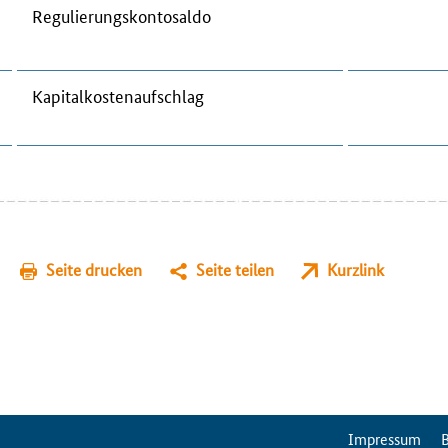
Re­gu­lie­rungs­kon­to­sal­do
Ka­pi­tal­kos­ten­auf­schlag
Seite drucken
Seite teilen
Kurzlink
ServiceMenu
Impressum
B