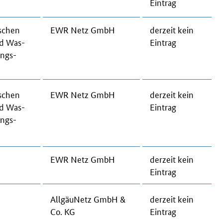
Ein­trag
­schen
EWR Netz GmbH
der­zeit kein
nd Was­
Ein­trag
gungs-
­schen
EWR Netz GmbH
der­zeit kein
nd Was­
Ein­trag
gungs-
EWR Netz GmbH
der­zeit kein
Ein­trag
All­gäu­Netz GmbH &
der­zeit kein
Co. KG
Ein­trag