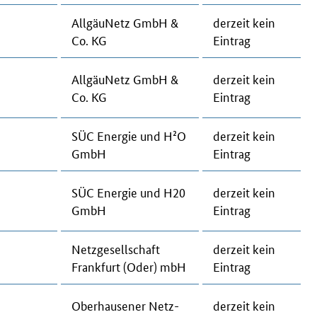
All­gäu­Netz GmbH &
der­zeit kein
Co. KG
Ein­trag
All­gäu­Netz GmbH &
der­zeit kein
Co. KG
Ein­trag
SÜC Ener­gie und H²O
der­zeit kein
GmbH
Ein­trag
SÜC Ener­gie und H20
der­zeit kein
GmbH
Ein­trag
Netz­ge­sell­schaft
der­zeit kein
Frank­furt (Oder) mbH
Ein­trag
Ober­hau­se­ner Netz­
der­zeit kein