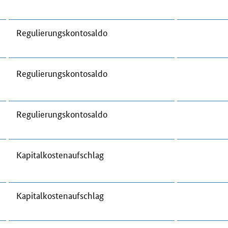
Re­gu­lie­rungs­kon­to­sal­do
Re­gu­lie­rungs­kon­to­sal­do
Re­gu­lie­rungs­kon­to­sal­do
Ka­pi­tal­kos­ten­auf­schlag
Ka­pi­tal­kos­ten­auf­schlag