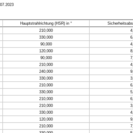
.07.2023
Hauptstrahlrichtung (HSR) in °
Sicherheitsabs
210,000
4
330,000
6
90,000
4
120,000
8
90,000
7
210,000
4
240,000
9
330,000
3
210,000
6
330,000
5
210,000
6
210,000
3
330,000
4
120,000
9
210,000
7
330,000
5