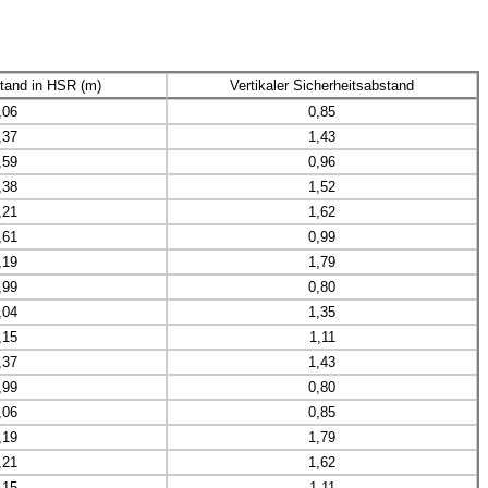
tand in HSR (m)
Vertikaler Sicherheitsabstand
,06
0,85
,37
1,43
,59
0,96
,38
1,52
,21
1,62
,61
0,99
,19
1,79
,99
0,80
,04
1,35
,15
1,11
,37
1,43
,99
0,80
,06
0,85
,19
1,79
,21
1,62
,15
1,11