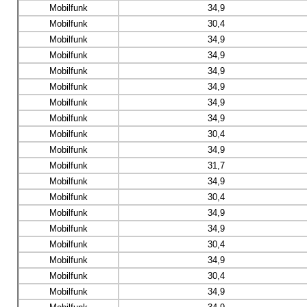
Mobilfunk
34,9
Mobilfunk
30,4
Mobilfunk
34,9
Mobilfunk
34,9
Mobilfunk
34,9
Mobilfunk
34,9
Mobilfunk
34,9
Mobilfunk
34,9
Mobilfunk
30,4
Mobilfunk
34,9
Mobilfunk
31,7
Mobilfunk
34,9
Mobilfunk
30,4
Mobilfunk
34,9
Mobilfunk
34,9
Mobilfunk
30,4
Mobilfunk
34,9
Mobilfunk
30,4
Mobilfunk
34,9