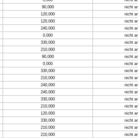
90,000
nicht a
120,000
nicht a
120,000
nicht a
240,000
nicht a
0,000
nicht a
330,000
nicht a
210,000
nicht a
90,000
nicht a
0,000
nicht a
330,000
nicht a
210,000
nicht a
240,000
nicht a
240,000
nicht a
330,000
nicht a
210,000
nicht a
120,000
nicht a
330,000
nicht a
210,000
nicht a
210,000
nicht a