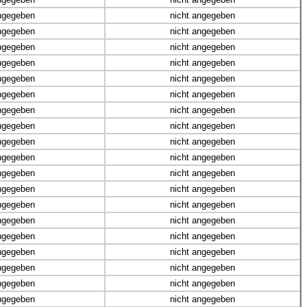
ngegeben
nicht angegeben
ngegeben
nicht angegeben
ngegeben
nicht angegeben
ngegeben
nicht angegeben
ngegeben
nicht angegeben
ngegeben
nicht angegeben
ngegeben
nicht angegeben
ngegeben
nicht angegeben
ngegeben
nicht angegeben
ngegeben
nicht angegeben
ngegeben
nicht angegeben
ngegeben
nicht angegeben
ngegeben
nicht angegeben
ngegeben
nicht angegeben
ngegeben
nicht angegeben
ngegeben
nicht angegeben
ngegeben
nicht angegeben
ngegeben
nicht angegeben
ngegeben
nicht angegeben