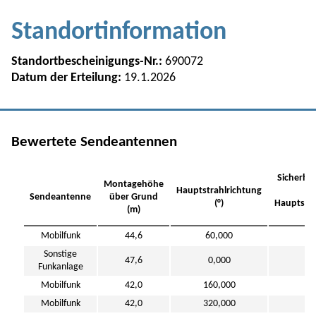
Standortinformation
Standortbescheinigungs-Nr.:
690072
Datum der Erteilung:
19.1.2026
Bewertete Sendeantennen
Sicherhe
Montagehöhe
Hauptstrahlrichtung
Sendeantenne
über Grund
(°)
Hauptstra
(m)
(
Mobilfunk
44,6
60,000
11
Sonstige
47,6
0,000
4
Funkanlage
Mobilfunk
42,0
160,000
4
Mobilfunk
42,0
320,000
4