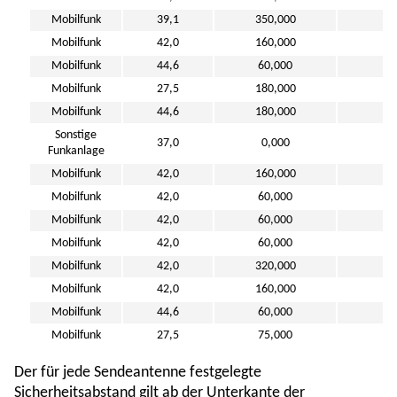
Mobilfunk
39,1
350,000
8
Mobilfunk
42,0
160,000
4
Mobilfunk
44,6
60,000
10
Mobilfunk
27,5
180,000
11
Mobilfunk
44,6
180,000
10
Sonstige
37,0
0,000
5
Funkanlage
Mobilfunk
42,0
160,000
4
Mobilfunk
42,0
60,000
4
Mobilfunk
42,0
60,000
4
Mobilfunk
42,0
60,000
5
Mobilfunk
42,0
320,000
6
Mobilfunk
42,0
160,000
5
Mobilfunk
44,6
60,000
10
Mobilfunk
27,5
75,000
11
Der für jede Sendeantenne festgelegte
Sicherheitsabstand gilt ab der Unterkante der