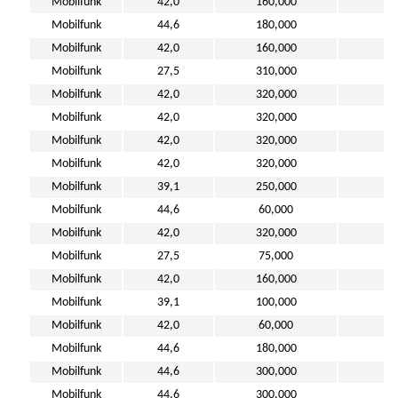
Mobilfunk
42,0
160,000
4
Mobilfunk
44,6
180,000
10
Mobilfunk
42,0
160,000
7
Mobilfunk
27,5
310,000
11
Mobilfunk
42,0
320,000
4
Mobilfunk
42,0
320,000
4
Mobilfunk
42,0
320,000
6
Mobilfunk
42,0
320,000
5
Mobilfunk
39,1
250,000
8
Mobilfunk
44,6
60,000
10
Mobilfunk
42,0
320,000
7
Mobilfunk
27,5
75,000
11
Mobilfunk
42,0
160,000
6
Mobilfunk
39,1
100,000
8
Mobilfunk
42,0
60,000
6
Mobilfunk
44,6
180,000
11
Mobilfunk
44,6
300,000
10
Mobilfunk
44,6
300,000
11