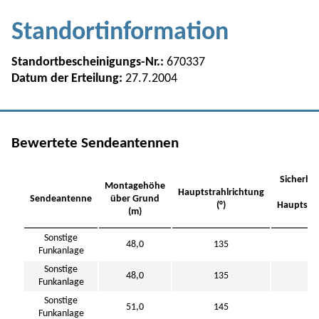
Standortinformation
Standortbescheinigungs-Nr.:
670337
Datum der Erteilung:
27.7.2004
Bewertete Sendeantennen
Sicherhe
Montagehöhe
Hauptstrahlrichtung
Sendeantenne
über Grund
(°)
Hauptstra
(m)
(
Sonstige
48,0
135
1
Funkanlage
Sonstige
48,0
135
1
Funkanlage
Sonstige
51,0
145
2
Funkanlage