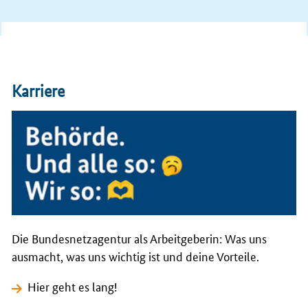
13.07.2026
Insight Blog
Netzentgelte neu denken
25.06.2026
Zuschläge der Ausschreibungen für
#
Windenergie
an
Karriere
Land und Innovation veröffentlicht:
🌬️
#
Niedersachsen
erhält die meisten Zuschläge für
Wind
🌞#Bayern führt bei innovativen Projekten -
Kombinationen aus Solaranlagen und Speichern
bundesnetzagentur.de/1110006
23.06.2026
Die Bundesnetzagentur als Arbeitgeberin: Was uns
#
Funk
ist „Over and out“? Ganz und gar nicht!
ausmacht, was uns wichtig ist und deine Vorteile.
In der neuen Folge
#
AkteTulpenfeld
sprechen wir mit
Sarah Rasten, die bei der
#
Bundesnetzagentur
für
Hier geht es lang!
Amateurfunk zuständig ist. Wie relevant ist diese