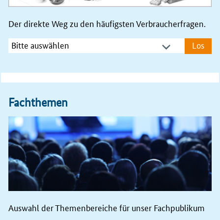
Juni 2026 trotz deutlichen Anstiegs der Gebotsmenge
nochmals unterzeichnet
Der direkte Weg zu den häufigsten Verbraucherfragen.
16.07.2026
Los
Die Aus­schrei­bung für Auf­dach-Solaranlagen zum 1. Ju­
ni 2026 ist trotz eines deut­li­chen An­stiegs der Ge­bots­
men­ge noch­mals un­ter­zeich­net.
👉
bundesnetzagentur.de/1111668
Fachthemen
15.07.2026
Wir haben heute die Festlegung zur Methodik der
zukünftigen
#
Qualitätsregulierung
veröffentlicht.
Damit sollen neue Anreize, auch für die Verbesserung
der Netzleistungsfähigkeit der
#
Verteilernetzbetreiber
,
geschaffen werden.
👉
bundesnetzagentur.de/1111566
Auswahl der Themenbereiche für unser Fachpublikum
15.07.2026
Elektrizität und Gas