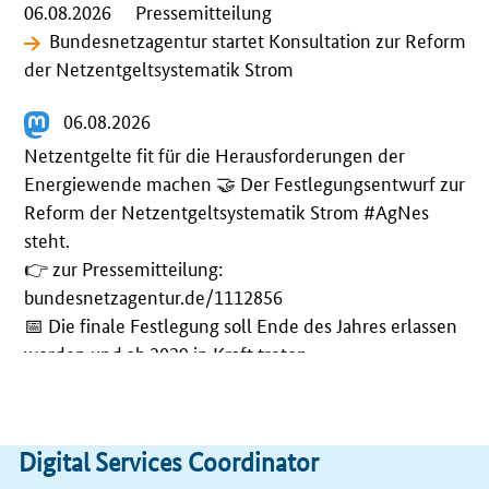
06.08.2026
Pressemitteilung
Bundesnetzagentur startet Konsultation zur Reform
der Netzentgeltsystematik Strom
06.08.2026
Netzentgelte fit für die Herausforderungen der
Energiewende machen 🤝 Der Festlegungsentwurf zur
Reform der Netzentgeltsystematik Strom
#
AgNes
steht.
👉 zur Pressemitteilung:
bundesnetzagentur.de/1112856
📅 Die finale Festlegung soll Ende des Jahres erlassen
werden und ab 2029 in Kraft treten.
💬 Ab heute können alle Betroffenen und
Interessierten bis zum 18. September den
ausformulierten Festlegungsentwurf prüfen und
Digital Services Coordinator
kommentieren.