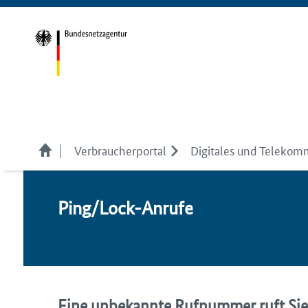
Verbraucherportal
Digitales und Telekom
Ping/Lock-An­ru­fe
Eine unbekannte Rufnummer ruft Sie a