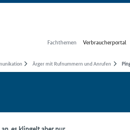
Fachthemen
Verbraucherportal
munikation
Ärger mit Rufnummern und Anrufen
Pin
n, es klingelt aber nur